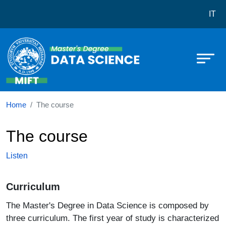
Corso di laurea in Data science
Skip to main content
IT
Home
The course
The course
Listen
Curriculum
The Master's Degree in Data Science is composed by
three curriculum. The first year of study is characterized