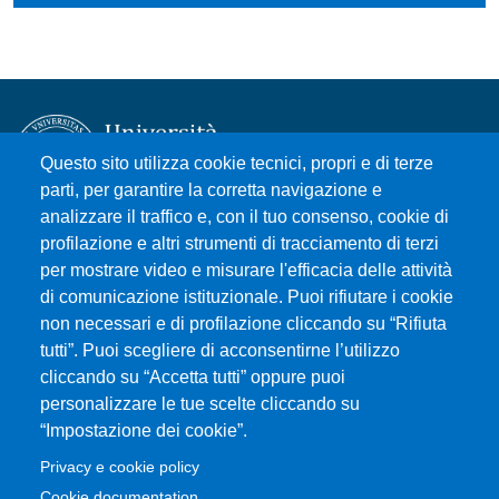
Questo sito utilizza cookie tecnici, propri e di terze
parti, per garantire la corretta navigazione e
analizzare il traffico e, con il tuo consenso, cookie di
Università degli Studi di Messina
profilazione e altri strumenti di tracciamento di terzi
Piazza Pugliatti, 1 - 98122 Messina
per mostrare video e misurare l'efficacia delle attività
Cod. Fiscale 80004070837
di comunicazione istituzionale. Puoi rifiutare i cookie
P.IVA 00724160833
non necessari e di profilazione cliccando su “Rifiuta
Centralino: 090 676 1
tutti”. Puoi scegliere di acconsentirne l’utilizzo
cliccando su “Accetta tutti” oppure puoi
MENÙ SOCIAL
personalizzare le tue scelte cliccando su
“Impostazione dei cookie”.
MENÙ FOOTER 1
Privacy e cookie policy
Accessibility statement
Cookie documentation